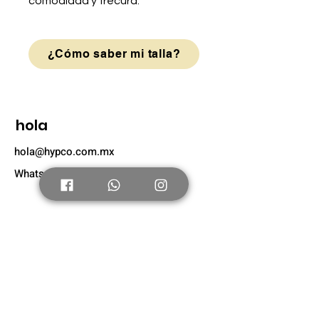
comodidad y frecura.
¿Cómo saber mi talla?
hola
hola@hypco.com.mx
Whatsapp: +52 56 4804 0631
Tienda
Nuevo
Tenis Adultos
Tenis Niños