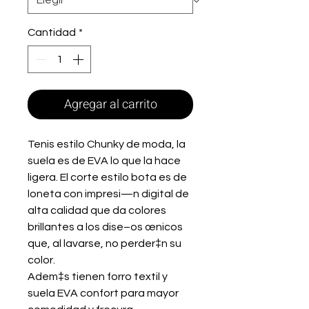
Cantidad
*
Agregar al carrito
Tenis estilo Chunky de moda, la
suela es de EVA lo que la hace
ligera. El corte estilo bota es de
loneta con impresi—n digital de
alta calidad que da colores
brillantes a los dise–os œnicos
que, al lavarse, no perder‡n su
color.
Adem‡s tienen forro textil y
suela EVA confort para mayor