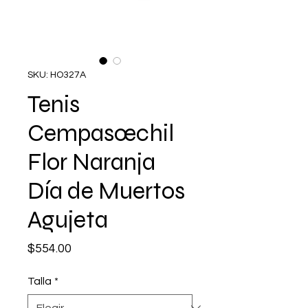
SKU: HO327A
Tenis
Cempasœchil
Flor Naranja
Día de Muertos
Agujeta
Precio
$554.00
Talla
*