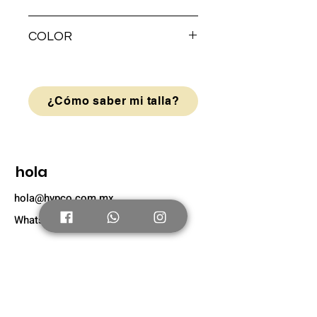
AGUJETA
COLOR
Naranja
¿Cómo saber mi talla?
hola
hola@hypco.com.mx
Whatsapp: +52 56 4804 0631
Tienda
Nuevo