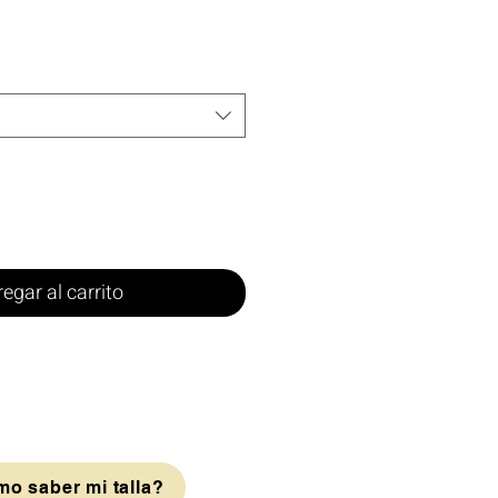
egar al carrito
o saber mi talla?