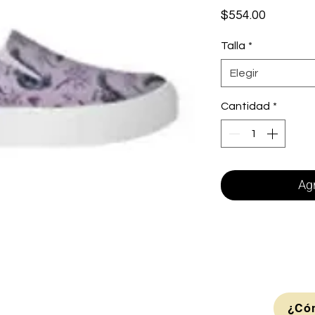
Precio
$554.00
Talla
*
Elegir
Cantidad
*
Agr
¿Cóm