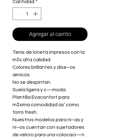
Cantidad
*
Agregar al carrito
Tenis de loneta impresos con la
m‡s alta calidad.
Colores brillantes y dise–os
œnicos.
No se despintan.
Suela ligera y c—moda.
Plantilla Evaconfort para
m‡xima comodidad as’ como
forro fresh.
Nuestros modelos para ni–as y
ni–os cuentan con sujetadores
de velcro para una colocaci—n