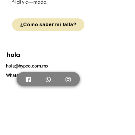
f‡cil y c—moda.
¿Cómo saber mi talla?
hola
hola@hypco.com.mx
Whatsapp: +52 56 4804 0631
Tienda
Nuevo
Tenis Adultos
Tenis Niños