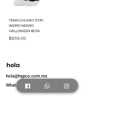
TENIS CHUNKY STAY
WEIRD NEGRO
HALLOWEEN BOTA
Precio
$659.00
hola
hola@hypco.com.mx
Whatsapp: +52 56 4804 0631
Tienda
Nuevo
Tenis Adultos