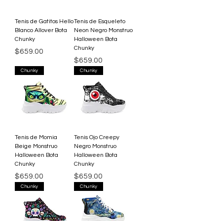
Tenis de Gatitos Hello
Tenis de Esqueleto
Blanco Allover Bota
Neon Negro Monstruo
Chunky
Halloween Bota
Chunky
Precio
$659.00
Precio
$659.00
Chunky
Chunky
Tenis de Momia
Tenis Ojo Creepy
Beige Monstruo
Negro Monstruo
Halloween Bota
Halloween Bota
Chunky
Chunky
Precio
Precio
$659.00
$659.00
Chunky
Chunky