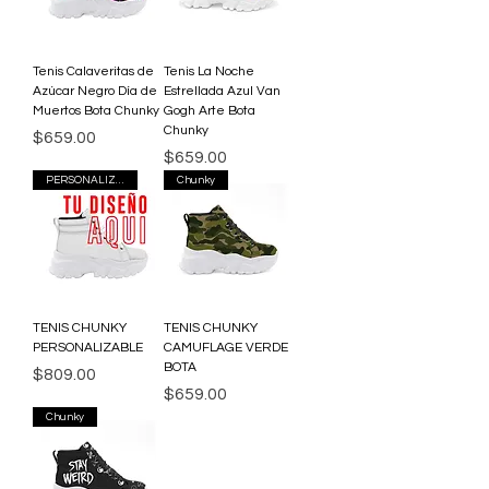
Tenis Calaveritas de
Tenis La Noche
Azúcar Negro Día de
Estrellada Azul Van
Muertos Bota Chunky
Gogh Arte Bota
Chunky
Precio
$659.00
Precio
$659.00
PERSONALIZABLE
Chunky
TENIS CHUNKY
TENIS CHUNKY
PERSONALIZABLE
CAMUFLAGE VERDE
BOTA
Precio
$809.00
Precio
$659.00
Chunky