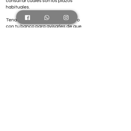
consultar cuáles son los plazos
habituales.
Tendrás que ponerte en contacto
con tu banco para avisarles de que
estás esperando un reembolso
dirigido a esa cuenta o tarjeta y
buscar una alternativa con ellos.
El reembolso es en realidad una
revocación del pago, así que solo
nos es posible enviarlo al mismo
método que se usó al realizar la
compra. Esta es la forma más rápida
y segura de devolverte el dinero.
ENVÍA UN COREO ELECTRÓNICO A
hola@hypco.com.mx