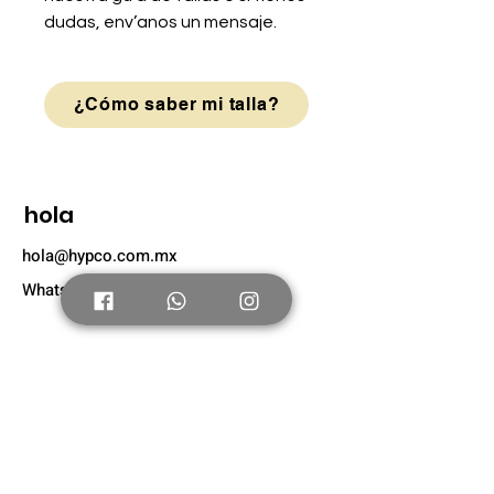
dudas, env’anos un mensaje.
¿Cómo saber mi talla?
hola
hola@hypco.com.mx
Whatsapp: +52 56 4804 0631
Tienda
Nuevo
Tenis Adultos
Tenis Niños