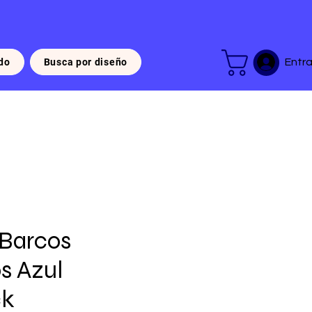
do
Busca por diseño
Entra
 Barcos
s Azul
ck