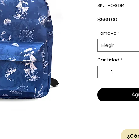
SKU: HO360M
Precio
$569.00
Tama–o
*
Elegir
Cantidad
*
Agr
¿Cóm