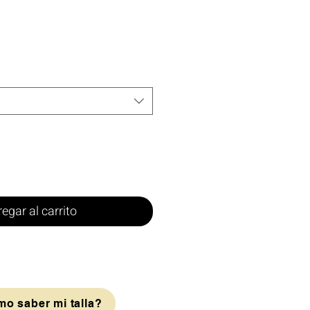
egar al carrito
o saber mi talla?