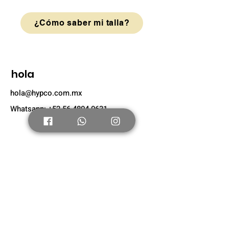
¿Cómo saber mi talla?
hola
hola@hypco.com.mx
Whatsapp: +52 56 4804 0631
Tienda
Nuevo
Tenis Adultos
Tenis Niños