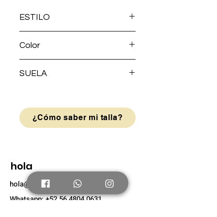
ESTILO
AGUJETA
Color
Azul Marino
SUELA
Blanca
¿Cómo saber mi talla?
hola
hola@hypco.com.mx
Whatsapp: +52 56 4804 0631