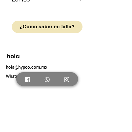
BOTA
¿Cómo saber mi talla?
hola
hola@hypco.com.mx
Whatsapp: +52 56 4804 0631
Tienda
Nuevo
Tenis Adultos
Tenis Niños