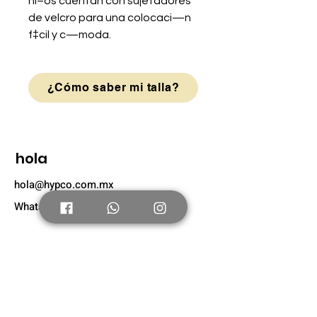
ni–os cuentan con sujetadores
de velcro para una colocaci—n
f‡cil y c—moda.
¿Cómo saber mi talla?
hola
hola@hypco.com.mx
Whatsapp: +52 56 4804 0631
Tienda
Nuevo
Tenis Adultos