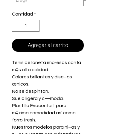
Cantidad
*
Agregar al carrito
Tenis de loneta impresos con la
m‡s alta calidad.
Colores brillantes y dise–os
œnicos.
No se despintan.
Suela ligera y c—moda.
Plantilla Evaconfort para
m‡xima comodidad as’ como
forro fresh.
Nuestros modelos para ni–as y