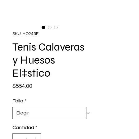
SKU: HO249E
Tenis Calaveras
y Huesos
El‡stico
Precio
$554.00
Talla
*
Cantidad
*