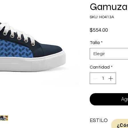
Gamuza
SKU: HO413A
Precio
$554.00
Talla
*
Elegir
Cantidad
*
Agr
ESTILO
¿Cóm