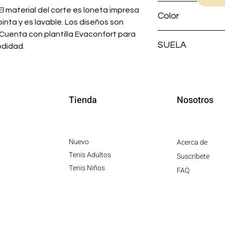
AGUJETA
El material del corte es loneta impresa
Color
pinta y es lavable. Los diseños son
 Cuenta con plantilla Evaconfort para
Azul Marino
SUELA
didad.
Blanca
Tienda
Nosotros
Nuevo
Acerca de
Tenis Adultos
Suscríbete
Tenis Niños
FAQ