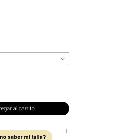
egar al carrito
o saber mi talla?