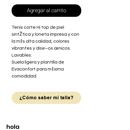
Agregar al carrito
Tenis corte Hi top de piel
sintŽtica y loneta impresa y con
la m‡s alta calidad, colores
vibrantes y dise–os œnicos.
Lavables.
Suela ligera y plantilla de
Evaconfort para m‡xima
comodidad.
¿Cómo saber mi talla?
hola