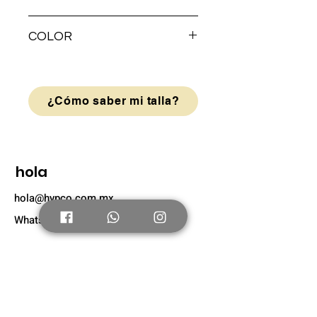
AGUJETA
COLOR
Azul
¿Cómo saber mi talla?
hola
hola@hypco.com.mx
Whatsapp: +52 56 4804 0631
Tienda
Nuevo