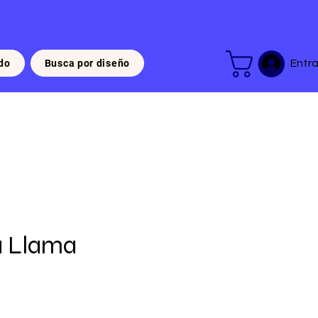
do
Busca por diseño
Entra
la Llama