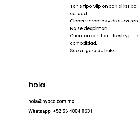
Tenis tipo Slip on con el‡stic
calidad.
Clores vibrantes y dise–os œn
No se despintan.
Cuentan con forro fresh y pla
comodidad.
Suela ligera de hule.
hola
hola@hypco.com.mx
Whatsapp: +52 56 4804 0631