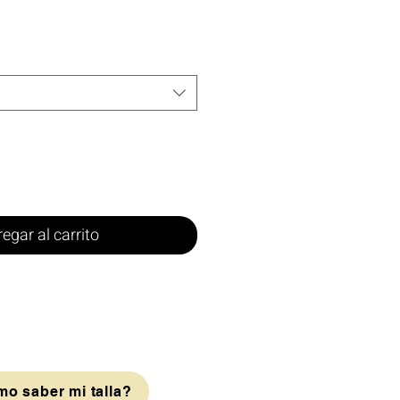
egar al carrito
o saber mi talla?