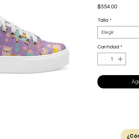
Precio
$554.00
Talla
*
Elegir
Cantidad
*
Agr
¿Cóm