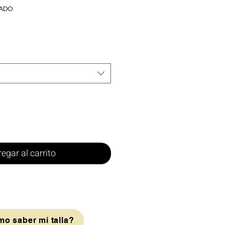
UADO
egar al carrito
o saber mi talla?