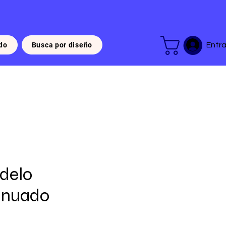
do
Busca por diseño
Entra
delo
inuado