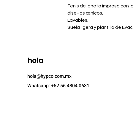
Tenis de loneta impresa con la
dise–os œnicos.
Lavables.
Suela ligera y plantilla de E
hola
hola@hypco.com.mx
Whatsapp: +52 56 4804 0631