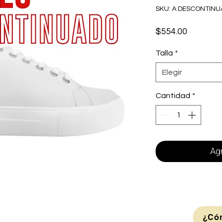
SKU: A DESCONTIN
Precio
$554.00
Talla
*
Elegir
Cantidad
*
Agr
¿Cóm