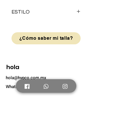
ESTILO
VELCRO
¿Cómo saber mi talla?
hola
hola@hypco.com.mx
Whatsapp: +52 56 4804 0631
Tienda
Nuevo